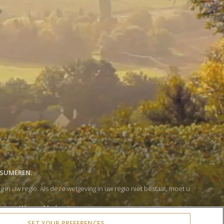
NSUMEREN.
 uw regio. Als deze wetgeving in uw regio niet bestaat, moet u
lid van
Wine in Moderation
.
rivacy- en cookiebeleid
heb gelezen.
SET YOUR PREFERENCES