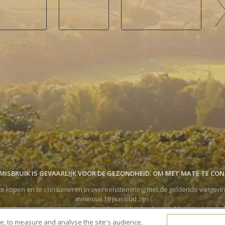
ISBRUIK IS GEVAARLIJK VOOR DE GEZONDHEID. OM MET MATE TE CO
e kopen en te consumeren in overeenstemming met de geldende wetgeving in
minimaal 18 jaar oud zijn.
tigde consumptie van onze wijnen en sterke dranken via Moët Hennessy, 
 accepteer ik de
Algemene Gebruiksvoorwaarden
en verklaar ik dat ik het
P
te, to measure and analyse the site's audience,