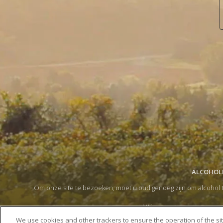
ALCOHOLM
Om onze site te bezoeken, moet u oud genoeg zijn om alcohol t
Wij ondersteunen een gema
Door op de doorgaan-pijl te klikken,
We use cookies and other trackers to ensure the operation of the si