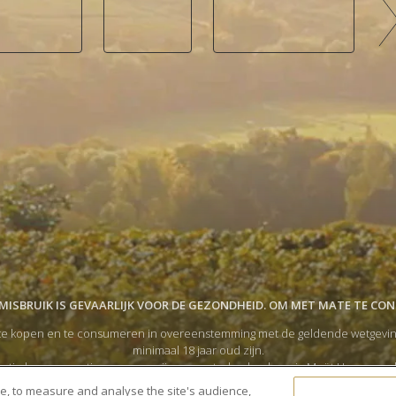
ISBRUIK IS GEVAARLIJK VOOR DE GEZONDHEID. OM MET MATE TE CO
e kopen en te consumeren in overeenstemming met de geldende wetgeving in
minimaal 18 jaar oud zijn.
tigde consumptie van onze wijnen en sterke dranken via Moët Hennessy, 
 accepteer ik de
Algemene Gebruiksvoorwaarden
en verklaar ik dat ik het
P
te, to measure and analyse the site's audience,