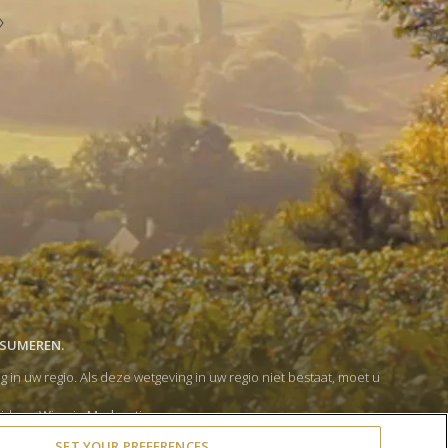
NSUMEREN.
 uw regio. Als deze wetgeving in uw regio niet bestaat, moet u
lid van
Wine in Moderation
.
rivacy- en cookiebeleid
heb gelezen.
SET YOUR PREFERENCES