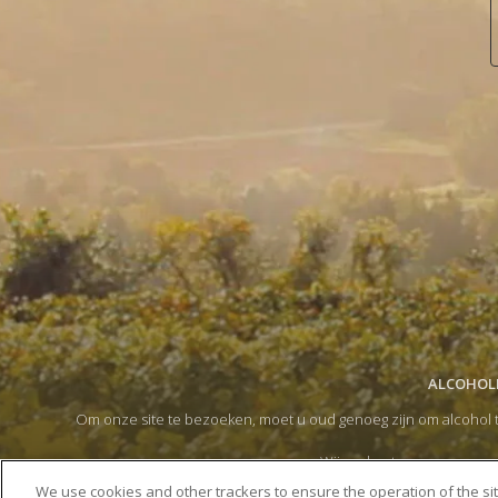
ALCOHOLM
Om onze site te bezoeken, moet u oud genoeg zijn om alcohol t
Wij ondersteunen een gema
Door op de doorgaan-pijl te klikken,
We use cookies and other trackers to ensure the operation of the si