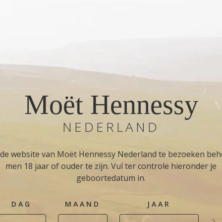
Moët Hennessy
NEDERLAND
de website van Moët Hennessy Nederland te bezoeken beh
men 18 jaar of ouder te zijn. Vul ter controle hieronder je
geboortedatum in.
DAG
MAAND
JAAR