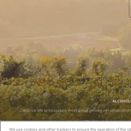
ALCOHOLM
Om onze site te bezoeken, moet u oud genoeg zijn om alcohol t
Wij ondersteunen een gema
Door op de doorgaan-pijl te klikken,
We use cookies and other trackers to ensure the operation of the si