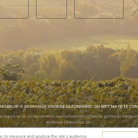
ISBRUIK IS GEVAARLIJK VOOR DE GEZONDHEID. OM MET MATE TE CO
e kopen en te consumeren in overeenstemming met de geldende wetgeving in
minimaal 18 jaar oud zijn.
tigde consumptie van onze wijnen en sterke dranken via Moët Hennessy, 
 accepteer ik de
Algemene Gebruiksvoorwaarden
en verklaar ik dat ik het
P
te, to measure and analyse the site's audience,