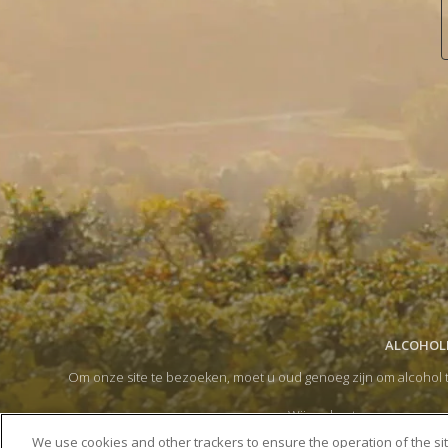
ALCOHOLM
Om onze site te bezoeken, moet u oud genoeg zijn om alcohol t
Wij ondersteunen een gema
Door op de doorgaan-pijl te klikken,
We use cookies and other trackers to ensure the operation of the si