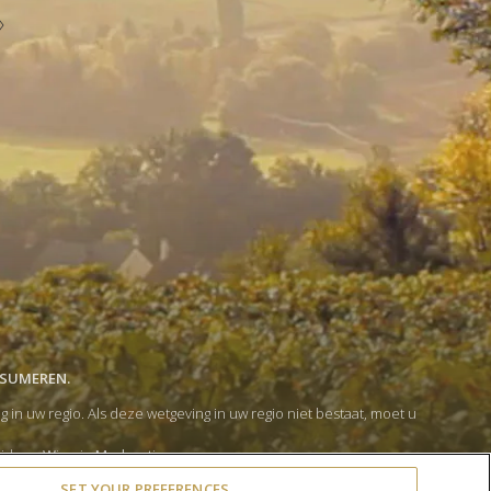
NSUMEREN.
 uw regio. Als deze wetgeving in uw regio niet bestaat, moet u
lid van
Wine in Moderation
.
rivacy- en cookiebeleid
heb gelezen.
SET YOUR PREFERENCES