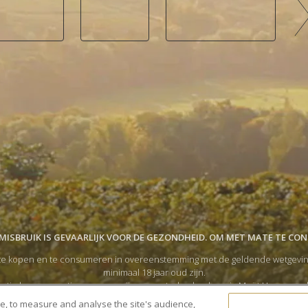
ISBRUIK IS GEVAARLIJK VOOR DE GEZONDHEID. OM MET MATE TE CO
e kopen en te consumeren in overeenstemming met de geldende wetgeving in
minimaal 18 jaar oud zijn.
tigde consumptie van onze wijnen en sterke dranken via Moët Hennessy, 
 accepteer ik de
Algemene Gebruiksvoorwaarden
en verklaar ik dat ik het
P
te, to measure and analyse the site's audience,