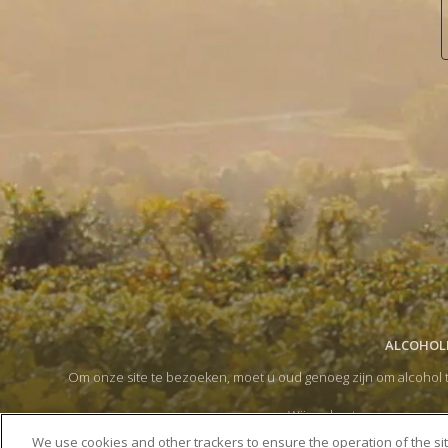
ALCOHOLM
Om onze site te bezoeken, moet u oud genoeg zijn om alcohol t
Wij ondersteunen een gema
Door op de doorgaan-pijl te klikken,
We use cookies and other trackers to ensure the operation of the si