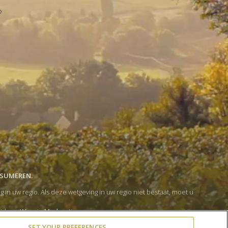
NSUMEREN.
 uw regio. Als deze wetgeving in uw regio niet bestaat, moet u
lid van
Wine in Moderation
.
rivacy- en cookiebeleid
heb gelezen.
SET YOUR PREFERENCES