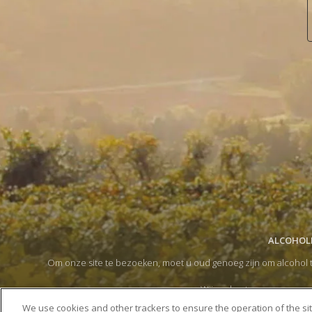
ALCOHOLM
Om onze site te bezoeken, moet u oud genoeg zijn om alcohol t
Wij ondersteunen een gema
Door op de doorgaan-pijl te klikken,
We use cookies and other trackers to ensure the operation of the si