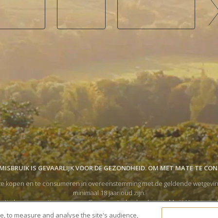
ISBRUIK IS GEVAARLIJK VOOR DE GEZONDHEID. OM MET MATE TE CO
e kopen en te consumeren in overeenstemming met de geldende wetgeving in
minimaal 18 jaar oud zijn.
tigde consumptie van onze wijnen en sterke dranken via Moët Hennessy, 
 accepteer ik de
Algemene Gebruiksvoorwaarden
en verklaar ik dat ik het
P
te, to measure and analyse the site's audience,