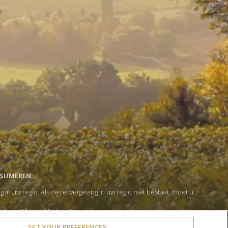
NSUMEREN.
 uw regio. Als deze wetgeving in uw regio niet bestaat, moet u
lid van
Wine in Moderation
.
rivacy- en cookiebeleid
heb gelezen.
SET YOUR PREFERENCES